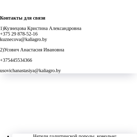
Контакты для связи
1)Кузнецова Кристина Александровна
+375 29 878-52-16
kuznecova@kaliagro.by
2)Усович Анастасия Ивановна
+375445534366
usovichanastasiya@kaliagro.by
Нетели голштинской породы, комолые
: