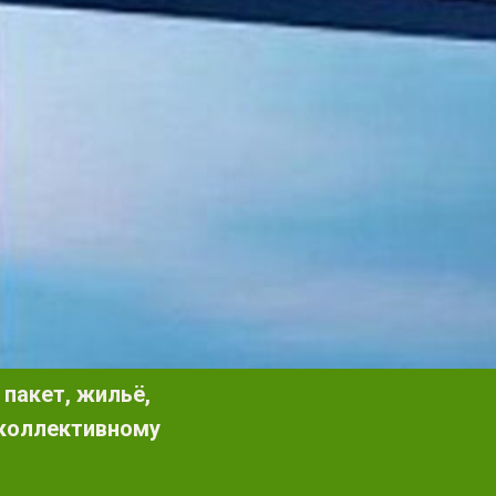
пакет, жильё,
 коллективному