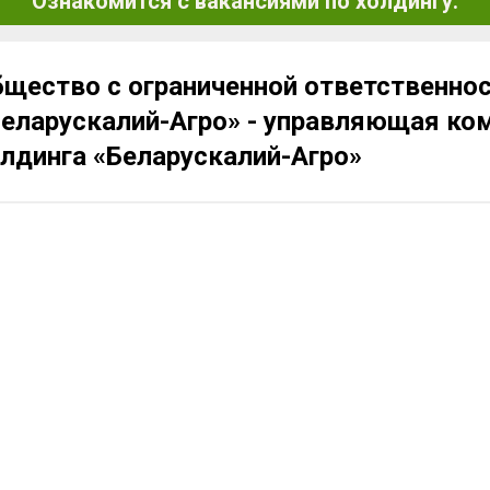
Ознакомится с вакансиями по холдингу:
бщество с ограниченной ответственно
еларускалий-Агро» - управляющая ко
лдинга «Беларускалий-Агро»
ОО «Величковичи-АГРО»
ОО «Новополесский-АГРО»
АО
«
Речень
»