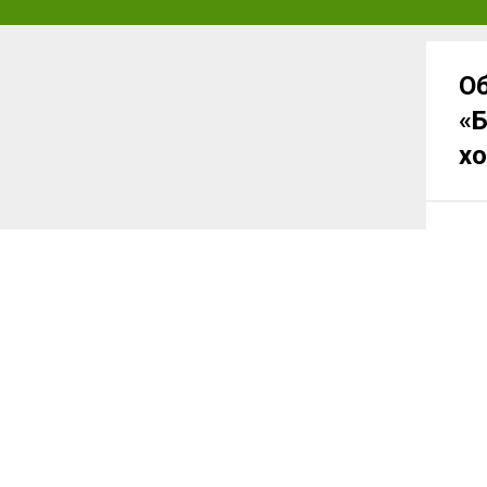
О
«Б
хо
О
О
О